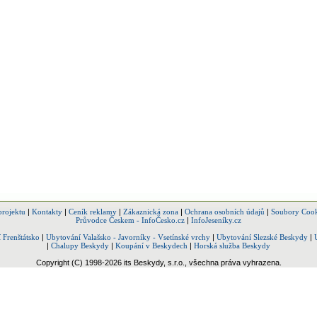
projektu
|
Kontakty
|
Ceník reklamy
|
Zákaznická zona
|
Ochrana osobních údajů
|
Soubory Cook
Průvodce Českem - InfoČesko.cz
|
InfoJeseníky.cz
 Frenštátsko
|
Ubytování Valašsko - Javorníky - Vsetínské vrchy
|
Ubytování Slezské Beskydy
|
|
Chalupy Beskydy
|
Koupání v Beskydech
|
Horská služba Beskydy
Copyright (C) 1998-2026 its Beskydy, s.r.o., všechna práva vyhrazena.