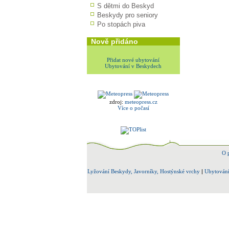
S dětmi do Beskyd
Beskydy pro seniory
Po stopách piva
Nově přidáno
Přidat nové ubytování
Ubytování v Beskydech
zdroj:
meteopress.cz
Více o počasí
O 
Lyžování Beskydy, Javorníky, Hostýnské vrchy
|
Ubytování