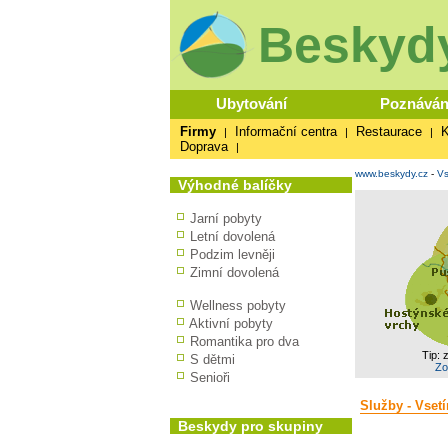
Beskydy
Ubytování
Poznáván
Firmy
Informační centra
Restaurace
K
|
|
|
Doprava
|
www.beskydy.cz
-
Vs
Výhodné balíčky
Jarní pobyty
Letní dovolená
Podzim levněji
Zimní dovolená
Wellness pobyty
Aktivní pobyty
Romantika pro dva
Tip: 
S dětmi
Zo
Senioři
Služby - Vsetí
Beskydy pro skupiny