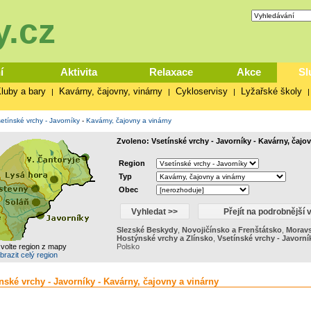
.cz
í
Aktivita
Relaxace
Akce
Sl
luby a bary
Kavárny, čajovny, vinárny
Cykloservisy
Lyžařské školy
|
|
|
etínské vrchy - Javorníky
-
Kavárny, čajovny a vinárny
Zvoleno: Vsetínské vrchy - Javorníky - Kavárny, čajov
Region
Typ
Obec
Slezské Beskydy
,
Novojičínsko a Frenštátsko
,
Moravs
Hostýnské vrchy a Zlínsko
,
Vsetínské vrchy - Javorní
zvolte region z mapy
Polsko
brazit celý region
nské vrchy - Javorníky - Kavárny, čajovny a vinárny