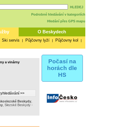
HLEDEJ
Podrobné hledávání v kategoriích
Hledání přes GPS mapu
užby
O Beskydech
Ski servis
Půjčovny lyží
Půjčovny kol
|
|
|
|
Počasí na
ny a vinárny
horách dle
HS
koslezské Beskydy
,
ky
,
Slezské Beskydy -