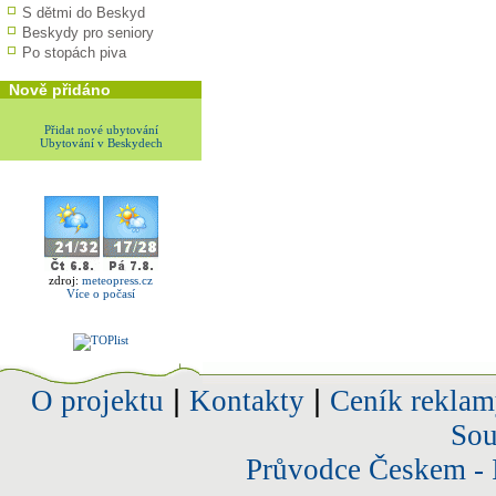
S dětmi do Beskyd
Beskydy pro seniory
Po stopách piva
Nově přidáno
Přidat nové ubytování
Ubytování v Beskydech
zdroj:
meteopress.cz
Více o počasí
O projektu
|
Kontakty
|
Ceník reklam
Sou
Průvodce Českem - 