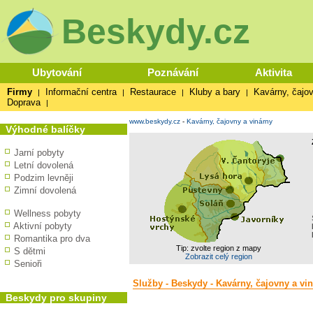
Beskydy.cz
Ubytování
Poznávání
Aktivita
Firmy
Informační centra
Restaurace
Kluby a bary
Kavárny, čajov
|
|
|
|
Doprava
|
www.beskydy.cz
-
Kavárny, čajovny a vinárny
Výhodné balíčky
Jarní pobyty
Letní dovolená
Podzim levněji
Zimní dovolená
Wellness pobyty
Aktivní pobyty
Romantika pro dva
Tip: zvolte region z mapy
S dětmi
Zobrazit celý region
Senioři
Služby - Beskydy - Kavárny, čajovny a vi
Beskydy pro skupiny