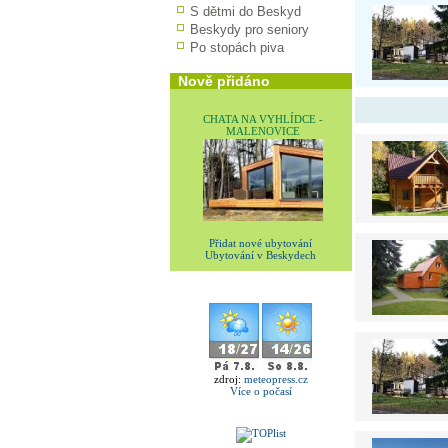
S dětmi do Beskyd
Beskydy pro seniory
Po stopách piva
Nově přidáno
CHATA NA VYHLÍDCE -
MALENOVICE
Přidat nové ubytování
Ubytování v Beskydech
zdroj:
meteopress.cz
Více o počasí