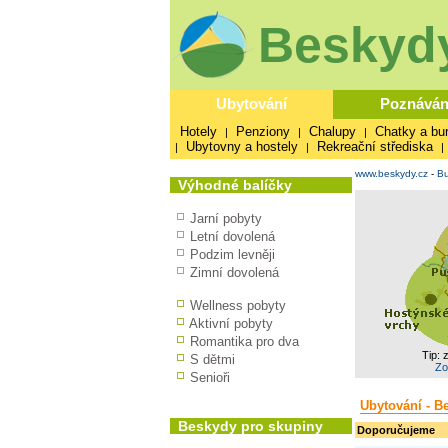
Beskydy
Ubytování
Poznáván
Hotely
Penziony
Chalupy
Chatky a bu
|
|
|
Ubytovny a hostely
Rekreační střediska
|
|
|
www.beskydy.cz
-
Bu
Výhodné balíčky
Jarní pobyty
Letní dovolená
Podzim levněji
Zimní dovolená
Wellness pobyty
Aktivní pobyty
Romantika pro dva
Tip: 
S dětmi
Zo
Senioři
Ubytování - B
Beskydy pro skupiny
Doporučujeme