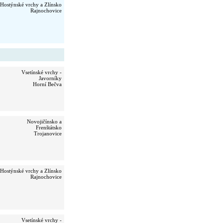
Hostýnské vrchy a Zlínsko
Rajnochovice
Vsetínské vrchy -
Javorníky
Horní Bečva
Novojičínsko a
Frenštátsko
Trojanovice
Hostýnské vrchy a Zlínsko
Rajnochovice
Vsetínské vrchy -