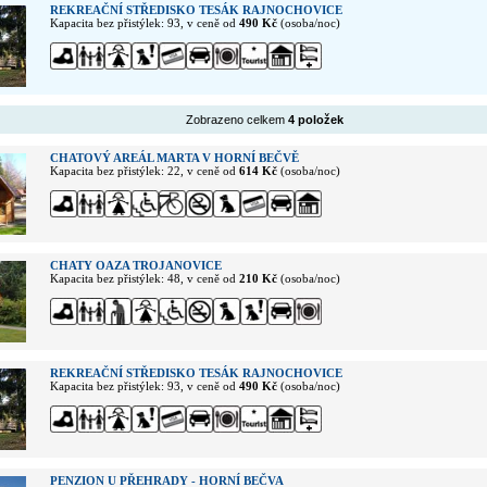
REKREAČNÍ STŘEDISKO TESÁK RAJNOCHOVICE
Kapacita bez přistýlek: 93, v ceně od
490 Kč
(osoba/noc)
Zobrazeno celkem
4 položek
CHATOVÝ AREÁL MARTA V HORNÍ BEČVĚ
Kapacita bez přistýlek: 22, v ceně od
614 Kč
(osoba/noc)
CHATY OAZA TROJANOVICE
Kapacita bez přistýlek: 48, v ceně od
210 Kč
(osoba/noc)
REKREAČNÍ STŘEDISKO TESÁK RAJNOCHOVICE
Kapacita bez přistýlek: 93, v ceně od
490 Kč
(osoba/noc)
PENZION U PŘEHRADY - HORNÍ BEČVA