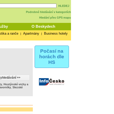
HLEDEJ
Podrobné hledávání v kategoriích
Hledání přes GPS mapu
užby
O Beskydech
stika a ranče
Apartmány
Business hotely
|
|
Počasí na
horách dle
HS
dy
,
Hostýnské vrchy a
avorníky
,
Slezské