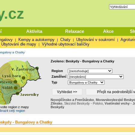
.cz
í
Aktivita
Relaxace
Akce
Sl
ngalovy
Kempy a autokempy
Chaty
Ubytování v soukromí
Agroturi
|
|
|
|
Ubytování dle mapy
Výhodné ubytovací balíčky
|
ngalovy a Chatky
Zvoleno: Beskydy - Bungalovy a Chatky
Region
Zaměření
Typ
Novojičínsko a Frenštátsko
,
Moravskoslezské Besky
Zlínsko
,
Slezské Beskydy - Polsko
,
Vsetínské vrchy - J
zvolte region z mapy
Beskydy
brazit celý region
eskydy - Bungalovy a Chatky