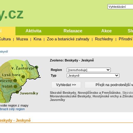
.cz
í
Aktivita
Relaxace
Akce
Sl
Kultura
Muzea
Kina
Zoo a botanické zahrady
Rozhledny
Přírodní
|
|
|
|
|
skyně
Zvoleno: Beskydy - Jeskyně
Region
Typ
Slezské Beskydy
,
Novojičínsko a Frenštátsko
,
Slezsk
Moravskoslezské Beskydy
,
Hostýnské vrchy a Zlínsk
Javorníky
zvolte region z mapy
brazit celý region
eskydy - Jeskyně