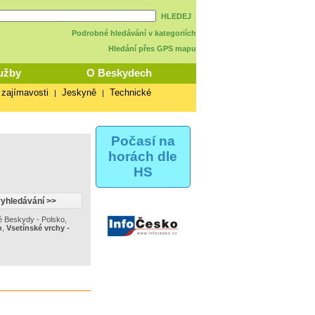
HLEDEJ
Podrobné hledávání v kategoriích
Hledání přes GPS mapu
užby
O Beskydech
 zajímavosti
Jeskyně
Technické
|
|
Počasí na
horách dle
HS
é Beskydy - Polsko
,
o
,
Vsetínské vrchy -