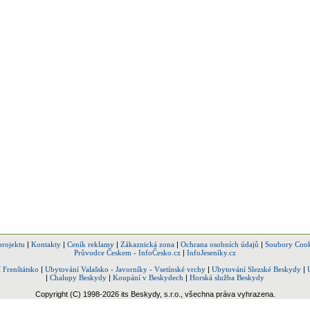
projektu
|
Kontakty
|
Ceník reklamy
|
Zákaznická zona
|
Ochrana osobních údajů
|
Soubory Cook
Průvodce Českem - InfoČesko.cz
|
InfoJeseníky.cz
 Frenštátsko
|
Ubytování Valašsko - Javorníky - Vsetínské vrchy
|
Ubytování Slezské Beskydy
|
|
Chalupy Beskydy
|
Koupání v Beskydech
|
Horská služba Beskydy
Copyright (C) 1998-2026 its Beskydy, s.r.o., všechna práva vyhrazena.