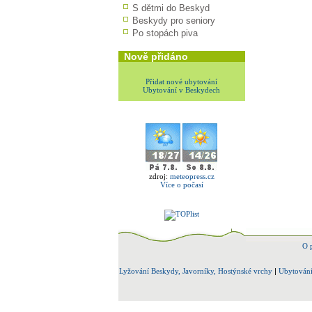
S dětmi do Beskyd
Beskydy pro seniory
Po stopách piva
Nově přidáno
Přidat nové ubytování
Ubytování v Beskydech
zdroj:
meteopress.cz
Více o počasí
O 
Lyžování Beskydy, Javorníky, Hostýnské vrchy
|
Ubytování