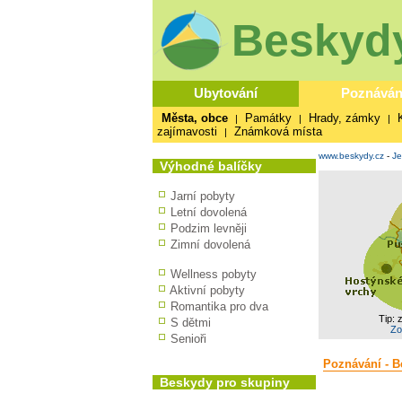
Beskydy
Ubytování
Poznáván
Města, obce
Památky
Hrady, zámky
|
|
|
zajímavosti
Známková místa
|
www.beskydy.cz
-
Je
Výhodné balíčky
Jarní pobyty
Letní dovolená
Podzim levněji
Zimní dovolená
Wellness pobyty
Aktivní pobyty
Romantika pro dva
Tip: 
S dětmi
Zo
Senioři
Poznávání - B
Beskydy pro skupiny