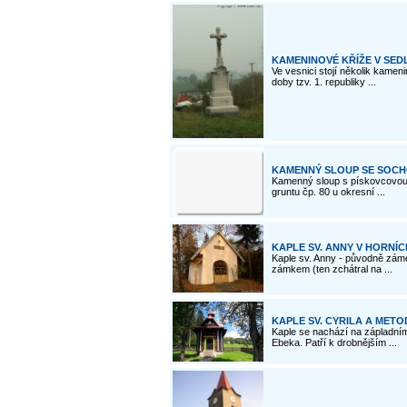
KAMENINOVÉ KŘÍŽE V SED
Ve vesnici stojí několik kame
doby tzv. 1. republiky ...
KAMENNÝ SLOUP SE SOCHO
Kamenný sloup s pískovcovou
gruntu čp. 80 u okresní ...
KAPLE SV. ANNY V HORNÍ
Kaple sv. Anny - původně zám
zámkem (ten zchátral na ...
KAPLE SV. CYRILA A METO
Kaple se nachází na zápladním
Ebeka. Patří k drobnějším ...