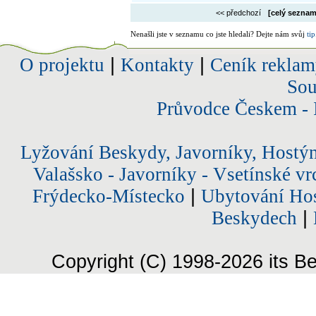
<< předchozí
[celý seznam
Nenašli jste v seznamu co jste hledali? Dejte nám svůj
tip
O projektu
|
Kontakty
|
Ceník reklam
Sou
Průvodce Českem - 
Lyžování Beskydy, Javorníky, Hostý
Valašsko - Javorníky - Vsetínské vr
Frýdecko-Místecko
|
Ubytování Hos
Beskydech
|
Copyright (C) 1998-2026 its Be