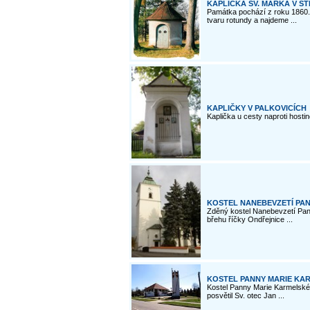
KAPLIČKA SV. MARKA V ST
Památka pochází z roku 1860.
tvaru rotundy a najdeme ...
KAPLIČKY V PALKOVICÍCH
Kaplička u cesty naproti hosti
KOSTEL NANEBEVZETÍ PAN
Zděný kostel Nanebevzetí Pann
břehu říčky Ondřejnice ...
KOSTEL PANNY MARIE KA
Kostel Panny Marie Karmelské
posvětil Sv. otec Jan ...