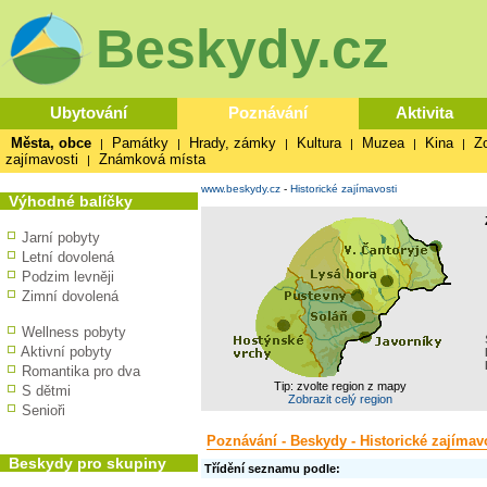
Beskydy.cz
Ubytování
Poznávání
Aktivita
Města, obce
Památky
Hrady, zámky
Kultura
Muzea
Kina
Z
|
|
|
|
|
|
zajímavosti
Známková místa
|
www.beskydy.cz
-
Historické zajímavosti
Výhodné balíčky
Jarní pobyty
Letní dovolená
Podzim levněji
Zimní dovolená
Wellness pobyty
Aktivní pobyty
Romantika pro dva
Tip: zvolte region z mapy
S dětmi
Zobrazit celý region
Senioři
Poznávání - Beskydy - Historické zajímav
Beskydy pro skupiny
Třídění seznamu podle: