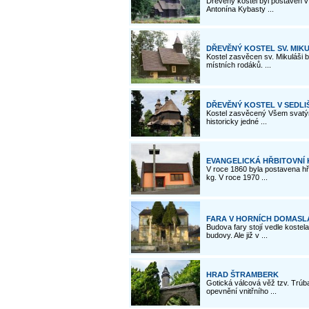
Dřevěný kostel byl postaven v 
Antonína Kybasty ...
DŘEVĚNÝ KOSTEL SV. MIK
Kostel zasvěcen sv. Mikuláši b
místních rodáků. ...
DŘEVĚNÝ KOSTEL V SEDLIŠ
Kostel zasvěcený Všem svatým
historicky jedné ...
EVANGELICKÁ HŘBITOVNÍ K
V roce 1860 byla postavena hř
kg. V roce 1970 ...
FARA V HORNÍCH DOMASL
Budova fary stojí vedle kostela
budovy. Ale již v ...
HRAD ŠTRAMBERK
Gotická válcová věž tzv. Trú
opevnění vnitřního ...