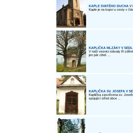
KAPLE SVATÉHO DUCHA V 
Kaple je na kopci u cesty v čás
KAPLIČKA MLZÁKY V SEDL
V naší vesnici stávaly tři zděné
jen pár cihel. ...
KAPLIČKA SV. JOSEFA V S
Kaplička zasvěcena sv. Josefo
spojující střed obce ...