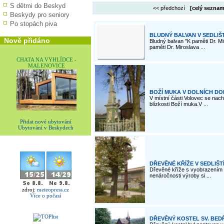
S dětmi do Beskyd
<< předchozí
[celý seznam
Beskydy pro seniory
Po stopách piva
BLUDNÝ BALVAN V SEDLIŠ
Nově přidáno
Bludný balvan "K paměti Dr. M
paměti Dr. Miroslava ...
CHATA NA VYHLÍDCE -
MALENOVICE
BOŽÍ MUKA V DOLNÍCH DO
V místní části Volovec se nach
blízkosti Boží muka.V ...
Přidat nové ubytování
Ubytování v Beskydech
DŘEVĚNÉ KŘÍŽE V SEDLIŠT
Dřevěné kříže s vyobrazením K
nenáročnosti výroby si ...
zdroj:
meteopress.cz
Více o počasí
DŘEVĚNÝ KOSTEL SV. BEDŘ